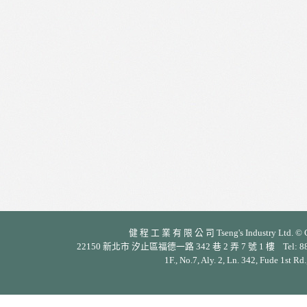
健 程 工 業 有 限 公 司 Tseng's Industry Ltd. © Cop
22150 新北市 汐止區福德一路 342 巷 2 弄 7 號 1 樓 Tel: 886-2-26
1F., No.7, Aly. 2, Ln. 342, Fude 1st Rd