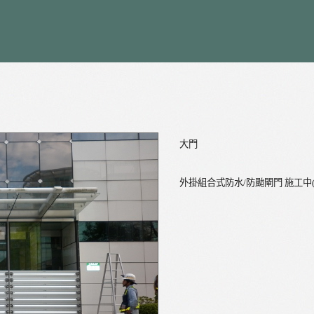
大門
外掛組合式防水/防颱閘門 施工中(2