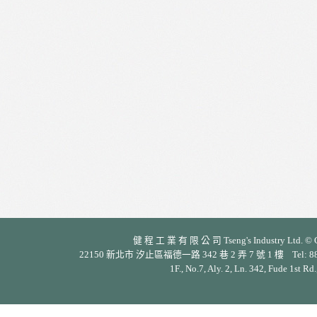
健 程 工 業 有 限 公 司 Tseng's Industry Ltd. © Cop
22150 新北市 汐止區福德一路 342 巷 2 弄 7 號 1 樓 Tel: 886-2-26
1F., No.7, Aly. 2, Ln. 342, Fude 1st Rd