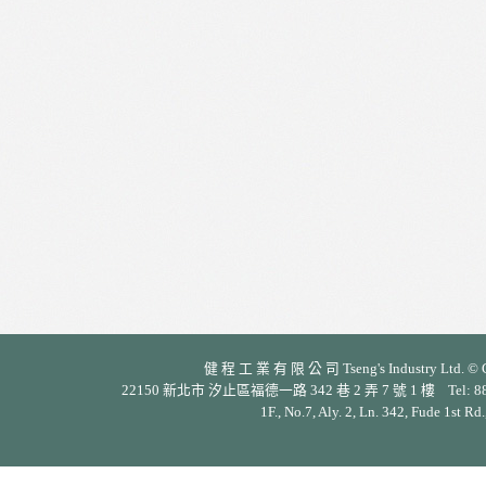
健 程 工 業 有 限 公 司 Tseng's Industry Ltd. © Cop
22150 新北市 汐止區福德一路 342 巷 2 弄 7 號 1 樓 Tel: 886-2-26
1F., No.7, Aly. 2, Ln. 342, Fude 1st Rd