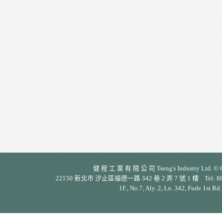
健 程 工 業 有 限 公 司 Tseng's Industry Ltd. © Cop
22150 新北市 汐止區福德一路 342 巷 2 弄 7 號 1 樓 Tel: 886-2-26
1F., No.7, Aly. 2, Ln. 342, Fude 1st Rd