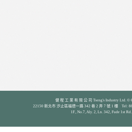
健 程 工 業 有 限 公 司 Tseng's Industry Ltd. © Cop
22150 新北市 汐止區福德一路 342 巷 2 弄 7 號 1 樓 Tel: 886-2-26
1F., No.7, Aly. 2, Ln. 342, Fude 1st Rd