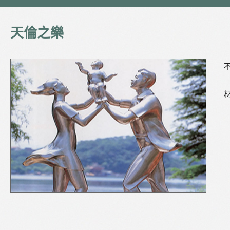
天倫之樂
不
材